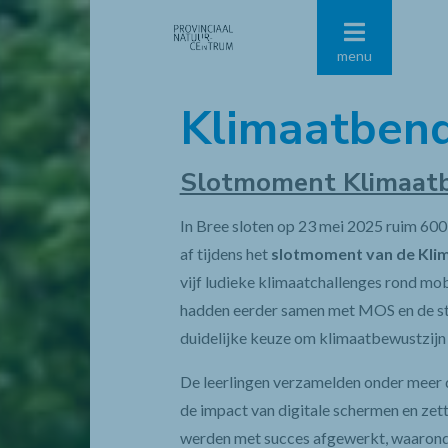
menu
Klimaatben
Slotmoment Klimaat
In Bree sloten op 23 mei 2025 ruim 600 l
af tijdens het
slotmoment van de Kli
vijf ludieke klimaatchallenges rond mob
hadden eerder samen met MOS en de st
duidelijke keuze om klimaatbewustzijn 
De leerlingen verzamelden onder meer 
de impact van digitale schermen en zett
werden met succes afgewerkt, waaronde