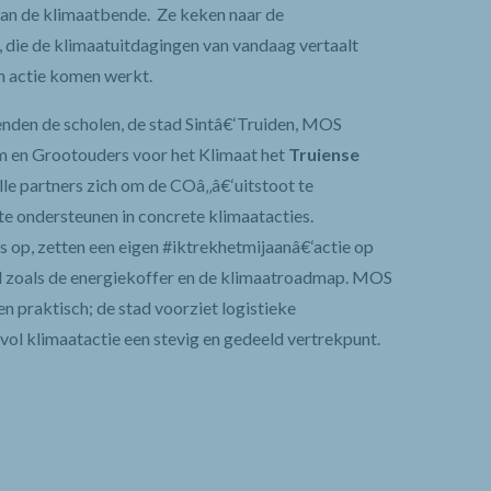
 van de klimaatbende.
Ze keken naar de
, die de klimaatuitdagingen van vandaag vertaalt
n actie komen werkt.
enden de scholen, de stad Sintâ€‘Truiden, MOS
m en Grootouders voor het Klimaat het
Truiense
le partners zich om de COâ‚‚â€‘uitstoot te
 te ondersteunen in concrete klimaatacties.
s op, zetten een eigen #iktrekhetmijaanâ€‘actie op
l zoals de energiekoffer en de klimaatroadmap. MOS
n praktisch; de stad voorziet logistieke
 vol klimaatactie een stevig en gedeeld vertrekpunt.