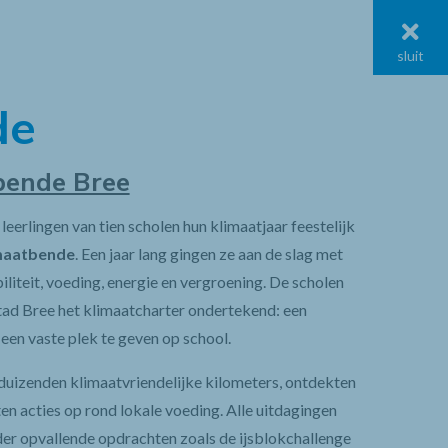
menu
sluit
de
bende Bree
eerlingen van tien scholen hun klimaatjaar feestelijk
maatbende
. Een jaar lang gingen ze aan de slag met
iliteit, voeding, energie en vergroening. De scholen
ad Bree het klimaatcharter ondertekend: een
een vaste plek te geven op school.
duizenden klimaatvriendelijke kilometers, ontdekten
en acties op rond lokale voeding. Alle uitdagingen
r opvallende opdrachten zoals de ijsblokchallenge