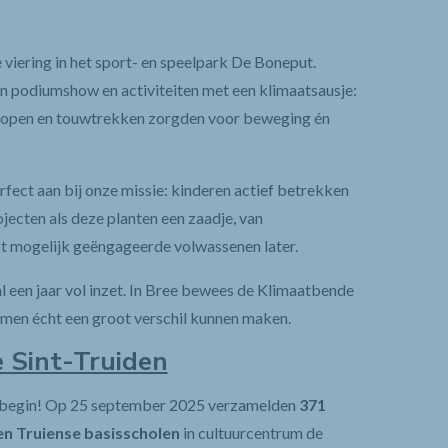
viering in het sport- en speelpark De Boneput.
en podiumshow en activiteiten met een klimaatsausje:
klopen en touwtrekken zorgden voor beweging én
fect aan bij onze missie: kinderen actief betrekken
ojecten als deze planten een zaadje, van
t mogelijk geëngageerde volwassenen later.
l een jaar vol inzet. In Bree bewees de Klimaatbende
samen écht een groot verschil kunnen maken.
e Sint-Truiden
uw begin! Op 25 september 2025 verzamelden
371
n Truiense basisscholen
in cultuurcentrum de