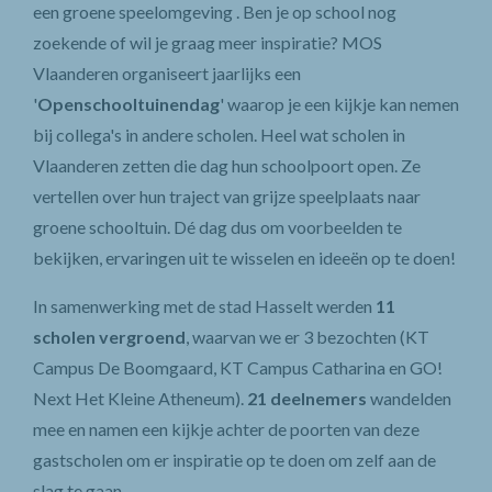
een groene speelomgeving . Ben je op school nog
zoekende of wil je graag meer inspiratie? MOS
Vlaanderen organiseert jaarlijks een
'
Openschooltuinendag
' waarop je een kijkje kan nemen
bij collega's in andere scholen. Heel wat scholen in
Vlaanderen zetten die dag hun schoolpoort open. Ze
vertellen over hun traject van grijze speelplaats naar
groene schooltuin. Dé dag dus om voorbeelden te
bekijken, ervaringen uit te wisselen en ideeën op te doen!
In samenwerking met de stad Hasselt werden
11
scholen vergroend
, waarvan we er 3 bezochten (KT
Campus De Boomgaard, KT Campus Catharina en GO!
Next Het Kleine Atheneum).
21 deelnemers
wandelden
mee en namen een kijkje achter de poorten van deze
gastscholen om er inspiratie op te doen om zelf aan de
slag te gaan.