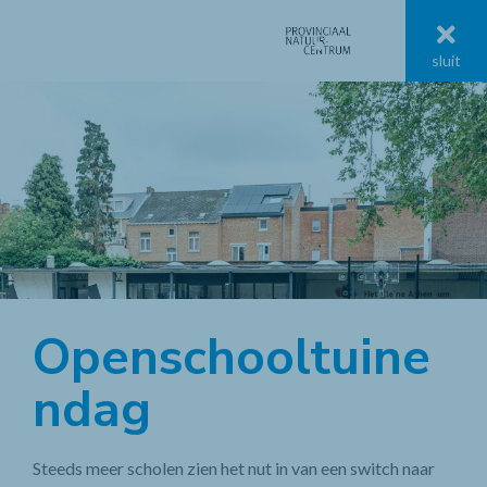
menu
sluit
menu
Provinciaal Natuurcentrum jaaroverzicht
Openschooltuine
ndag
Steeds meer scholen zien het nut in van een switch naar