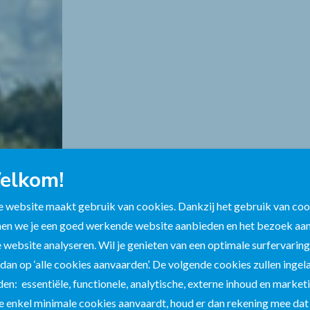
elkom!
Limburg!
 website maakt gebruik van cookies. Dankzij het gebruik van coo
en we je een goed werkende website aanbieden en het bezoek aa
Wie doet dat niet?
 website analyseren. Wil je genieten van een optimale surfervarin
orgen we er
 dan op ‘alle cookies aanvaarden’. De volgende cookies zullen inge
niet stopt bij woorden.
en: essentiële, functionele, analytische, externe inhoud en marketi
oekomst die bloeit, te beginnen in Limburg.
je enkel minimale cookies aanvaardt, houd er dan rekening mee dat 