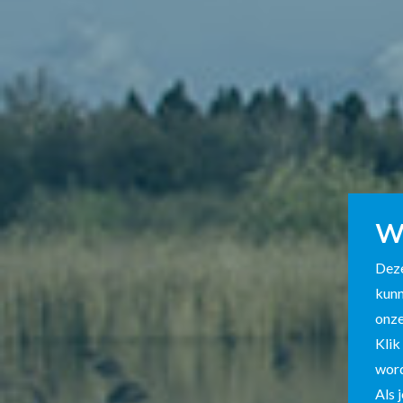
Welkom bij het jaarverslag 2024
W
van het Provinciaal Natuurcentrum 
Deze
kunn
Dromen van een groene, duurzame wereld... 
onze
Bij het Provinciaal Natuurcentrum Limburg z
Klik
samen met onze partners voor dat die droom 
word
Samen zetten we concrete stappen naar een t
Als 