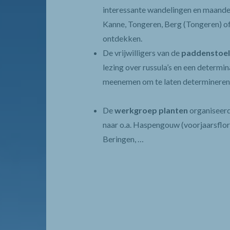
interessante wandelingen en maande
Kanne, Tongeren, Berg (Tongeren) of
ontdekken.
De vrijwilligers van de
p
addenstoe
lezing over russula’s en een determi
meenemen om te laten determineren
De
w
erkgroep planten
organiseerd
naar o.a. Haspengouw (voorjaarsflora
Beringen, …