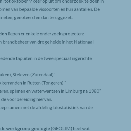
uni tot oktober 9 keer op uit om onderzoek te doen in
men van bepaalde vissoorten en hun aantallen. De
meten, genoteerd en dan teruggezet.
den
liepen er enkele onderzoeksprojecten:
 brandbeheer van droge heide in het Nationaal
edende tapuiten in de twee speciaal ingerichte
naken), Steleven (Zutendaal)”
kerranden in Rutten (Tongeren) “
ieren, spinnen en waterwantsen in Limburg na 1980”
ar de voorbereiding hiervan.
ep samen met de afdeling biostatistiek van de
 de
werkgroep geologie
(GEOLIM) heel wat