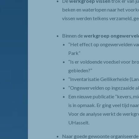
De
werkgroep vissen
trok er van j
beken en waterlopen naar het voorko
vissen werden telkens verzameld, ge
Binnen de
werkgroep ongewervel
“Het effect op ongewervelden van
Park”
“Is er voldoende voedsel voor bro
gebieden?”
“Inventarisatie Gellikerheide (La
“Ongewervelden op ingezaaide ak
Een nieuwe publicatie “kevers, m
is in opmaak. Er ging veel tijd na
Voor de analyse werkt de werkgro
UHasselt.
Naar goede gewoonte organiseerde