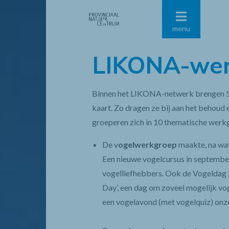
menu
LIKONA-wer
Binnen het LIKONA-netwerk brengen 500 
kaart. Zo dragen ze bij aan het behoud 
groeperen zich in 10 thematische werk
De v
ogelwerkgroep
maakte, na wat
Een nieuwe vogelcursus in septembe
vogelliefhebbers. Ook de Vogeldag 2
Day’, een dag om zoveel mogelijk vo
een vogelavond (met vogelquiz) onze 